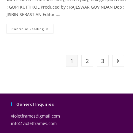
: GOPI KUTTIKOL Produced by : RAJESWAR GOVINDAN Dop :
JISBIN SEBASTIAN Editor :…
Continue Reading
1
2
3
General Inquiries
violetframes@gmail.com
info@violetframes.com