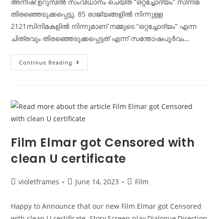
അനീഷ് ഉറുമ്പിൽ സംവിധാനം ചെയ്‌ത “ഒറ്റച്ചോദ്യം” സിനിമ
തിരഞ്ഞെടുക്കപ്പെട്ടു. 85 രാജ്യങ്ങളിൽ നിന്നുള്ള
2121സിനിമകളിൽ നിന്നുമാണ് നമ്മുടെ “ഒറ്റച്ചോദ്യം” എന്ന
ചിത്രവും തിരഞ്ഞെടുക്കപ്പെട്ടത് എന്ന് സന്തോഷപൂർവം…
Continue Reading
Film Elmar got Censored with
clean U certificate
violetframes
June 14, 2023
Film
Happy to Announce that our new Film Elmar got Censored
with clean U certificate. Story,Screen play,Dialogue,Direction